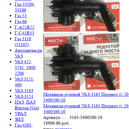
Газ-33104,
33106
Газ 53
Газ 66
Г-A21R22
Г-C41R33
Газ 3110
(31105)
Автозапчасти
УАЗ
УАЗ 452,
3741, 3909,
2206
УАЗ 3151;
469
УАЗ-3163
Механизм рулевой УАЗ-3163 Патриот (с 201
УАЗ-3151
3400500-10
ПАЗ, ПАЗ
Механизм рулевой УАЗ-3163 Патриот (с 201
Вектор Next
3400500-10
УРАЛ
Артикул........3163-3400500-10
ЗИЛ
18900.00 руб
Газ-4301,
плюс
доставка