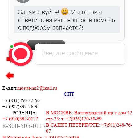
Удобное время звонка
Введите код с картинки
Емайл:
mostat-nn2@mail.ru
ОПТ
+7 (831)
250-82-56
+7 (987)
397-26-95
РОЗНИЦА
В МОСКВЕ: Волгоградский пр-т дом 42
+7 (910)389-0117
стр.23: т. +7(926)120-30-69
8-800-505-0117
В САНКТ ПЕТЕРБУРГЕ: +7(911)248-76-
07
В Ростове на Дону: +7(938)515-9439