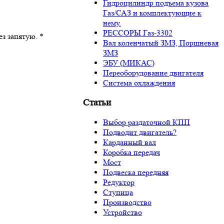
Гидроцилиндр подъема кузова
Газ/САЗ и комплектующие к
нему.
РЕССОРЫ Газ-3302
з запятую. *
Вал коленчатый ЗМЗ, Поршневая
ЗМЗ
ЭБУ (МИКАС)
Переоборудование двигателя
Система охлаждения
Статьи
Выбор раздаточной КПП
Подводит двигатель?
Карданный вал
Коробка передач
Мост
Подвеска передняя
Редуктор
Ступица
Производство
Устройство