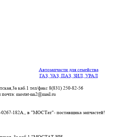
Автозапчасти для семейства
ГАЗ, УАЗ, ПАЗ, ЗИЛ, УРАЛ
кая,3a каб.1 тел/факс 8(831) 250-82-56
я почта: mostat-nn2@mail.ru
-0267-182А,, в "МОСТат"- поставщика запчастей!
уртская, 3a каб.1 "МОСТАТ-НН