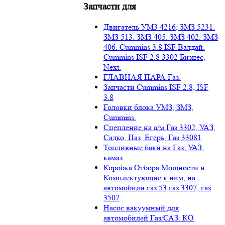
Запчасти для
Двигатель УМ3 4216; ЗМЗ 5231.
ЗМЗ 513. ЗМЗ 405. ЗМЗ 402. ЗМЗ
406. Cummins 3.8 ISF Валдай.
Cummins ISF 2.8 3302 Бизнес,
Next.
ГЛАВНАЯ ПАРА Газ.
Запчасти Cummins ISF 2.8, ISF
3.8
Головки блока УМЗ, ЗМЗ,
Cummins.
Сцепление на а/м Газ 3302, УАЗ,
Садко, Паз, Егерь, Газ 33081
Топливные баки на Газ; УАЗ;
камаз
Коробка Отбора Мощности и
Комплектующие к ним, на
автомобили газ 53,газ 3307, газ
3507
Насос вакуумный для
автомобилей Газ/САЗ. КО