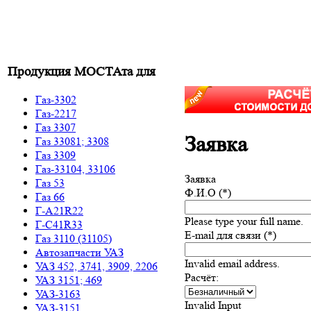
Продукция МОСТАта для
Газ-3302
Газ-2217
Газ 3307
Заявка
Газ 33081; 3308
Газ 3309
Газ-33104, 33106
Заявка
Газ 53
Ф.И.О (*)
Газ 66
Г-A21R22
Please type your full name.
Г-C41R33
E-mail для связи (*)
Газ 3110 (31105)
Автозапчасти УАЗ
Invalid email address.
УАЗ 452, 3741, 3909, 2206
Расчёт:
УАЗ 3151; 469
УАЗ-3163
Invalid Input
УАЗ-3151