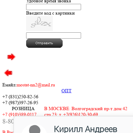
Удобное время звонка
Введите код с картинки
Емайл:
mostat-nn2@mail.ru
ОПТ
+7 (831)
250-82-56
+7 (987)
397-26-95
РОЗНИЦА
В МОСКВЕ: Волгоградский пр-т дом 42
+7 (910)389-0117
стр.23: т. +7(926)120-30-69
8-800-505-0117
В САНКТ ПЕТЕРБУРГЕ: +7(911)248-76-
07
В Ростове на Дону: +7(938)515-9439