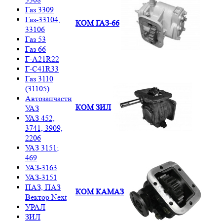
Газ 3309
Газ-33104,
КОМ ГАЗ-66
33106
Газ 53
Газ 66
Г-A21R22
Г-C41R33
Газ 3110
(31105)
Автозапчасти
КОМ ЗИЛ
УАЗ
УАЗ 452,
3741, 3909,
2206
УАЗ 3151;
469
УАЗ-3163
УАЗ-3151
ПАЗ, ПАЗ
КОМ КАМАЗ
Вектор Next
УРАЛ
ЗИЛ