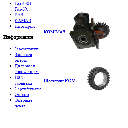
Газ-4301,
Газ-69.
ВАЗ
КАМАЗ
Иномарки
КОМ МАЗ
Информация
О компании
Запчасти
оптом
Дилерам и
снабженцам
100%
Шестерни КОМ
гарантия
Сертификаты
Оплата
Оптовые
цены