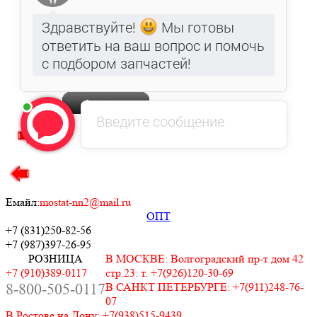
Удобное время звонка
Введите код с картинки
Емайл:
mostat-nn2@mail.ru
ОПТ
+7 (831)
250-82-56
+7 (987)
397-26-95
РОЗНИЦА
В МОСКВЕ: Волгоградский пр-т дом 42
+7 (910)389-0117
стр.23: т. +7(926)120-30-69
8-800-505-0117
В САНКТ ПЕТЕРБУРГЕ: +7(911)248-76-
07
В Ростове на Дону: +7(938)515-9439