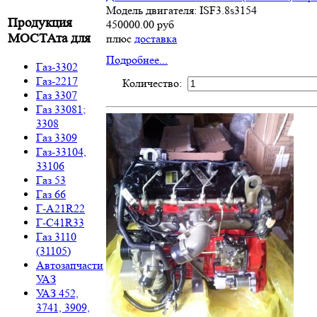
Модель двигателя: ISF3.8s3154
Продукция
450000.00 руб
МОСТАта для
плюс
доставка
Подробнее...
Газ-3302
Газ-2217
Количество:
Газ 3307
Газ 33081;
3308
Газ 3309
Газ-33104,
33106
Газ 53
Газ 66
Г-A21R22
Г-C41R33
Газ 3110
(31105)
Автозапчасти
УАЗ
УАЗ 452,
3741, 3909,