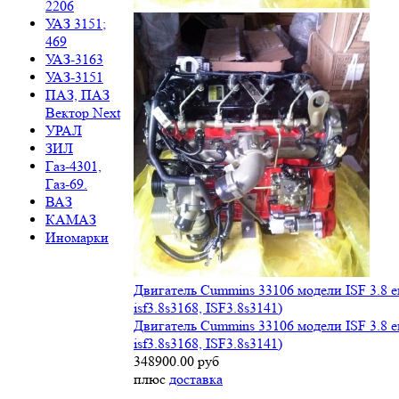
2206
УАЗ 3151;
469
УАЗ-3163
УАЗ-3151
ПАЗ, ПАЗ
Вектор Next
УРАЛ
ЗИЛ
Газ-4301,
Газ-69.
ВАЗ
КАМАЗ
Иномарки
Двигатель Cummins 33106 модели ISF 3.8 ев
isf3.8s3168, ISF3.8s3141)
Двигатель Cummins 33106 модели ISF 3.8 ев
isf3.8s3168, ISF3.8s3141)
348900.00 руб
плюс
доставка