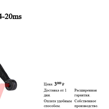
4-20ms
000
3
Цена:
₽
Доставка от 1
Расширенная
дня.
гарантия.
Оплата удобным
Собственное
способом.
производство.