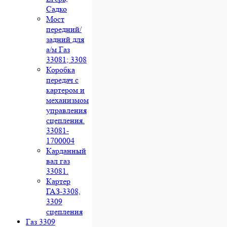
Садко
Мост
передний/
задний для
а/м Газ
33081; 3308
Коробка
передач с
картером и
механизмом
управления
сцепления.
33081-
1700004
Карданный
вал газ
33081.
Картер
ГАЗ-3308,
3309
сцепления
Газ 3309