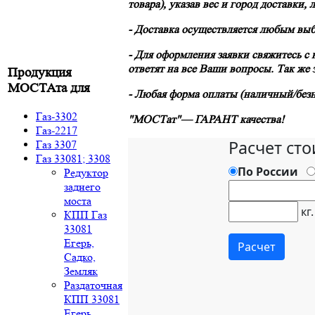
товара)
, указав вес и город доставки
- Доставка осуществляется любым вы
- Для оформления заявки свяжитесь с
ответят на все Ваши вопросы. Так же
Продукция
МОСТАта для
- Любая форма оплаты (наличный/безн
Газ-3302
"МОСТат"— ГАРАНТ качества!
Газ-2217
Газ 3307
Газ 33081; 3308
Редуктор
заднего
моста
КПП Газ
33081
Егерь,
Садко,
Земляк
Раздаточная
КПП 33081
Егерь,