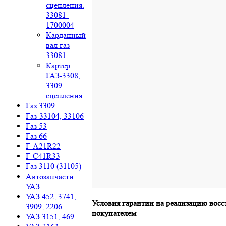
сцепления.
33081-
1700004
Карданный
вал газ
33081.
Картер
ГАЗ-3308,
3309
сцепления
Газ 3309
Газ-33104, 33106
Газ 53
Газ 66
Г-A21R22
Г-C41R33
Газ 3110 (31105)
Автозапчасти
УАЗ
УАЗ 452, 3741,
Условия гарантии на реализацию восс
3909, 2206
покупателем
УАЗ 3151; 469