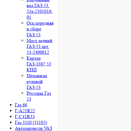
вал ГАЗ 53.
53а-2101010-
01
Ось передняя
в сборе
ГАЗ-53
Мост задний
ГАЗ-53 арт.
53-2400012
Картер
ГАЗ-3307,53
КПП
Механизм
рулевой
ГАЗ-53
Рессоры Газ
53
Газ 66
Г-A21R22
Г-C41R33
Газ 3110 (31105)
Автозапчасти УАЗ