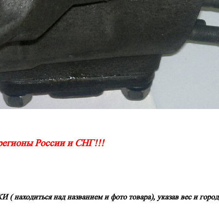
 регионы России и СНГ!!!
аходиться над названием и фото товара)
, указав вес и горо