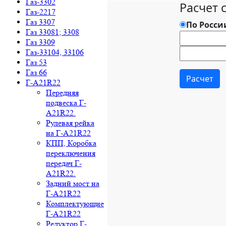
Газ-3302
Газ-2217
Газ 3307
Газ 33081; 3308
Газ 3309
Газ-33104, 33106
Газ 53
Газ 66
Г-A21R22
Передняя
подвеска Г-
A21R22.
Рулевая рейка
на Г-A21R22
КПП, Коробка
переключения
передач Г-
A21R22.
Задний мост на
Г-A21R22
Комплектующие
Г-A21R22
Редуктор Г-