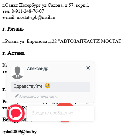
г.Санкт Петербург ул.Салова, д.57, корп.1
тел. 8-911-248-76-07
e-mail: mostat-spb@mail.ru
г. Рязань
г.Рязань ул. Бирюзова д.22 "АВТОЗАПЧАСТИ МОСТАТ"
г. Астана
Казахстан, г.Астана, ул. Акжол, д.41
Александр
тел. +7(775)597-91-76, +7(701)7528572
:
Здравствуйте!
г. Ростов на Дону
Александр
печатает...
Россия, г.Ростов на Дону, ул. Каширская, 11
тел.
+7(938)515-9439
Введите сообщение
Белоруссия, Минск
splat2009@tut.by