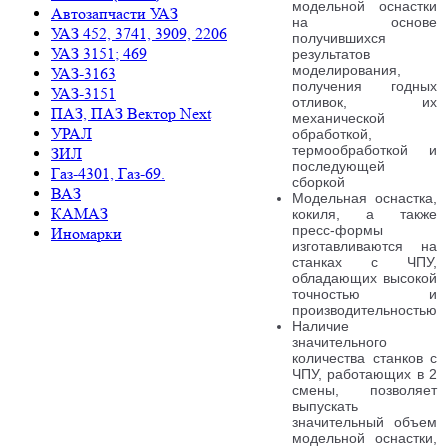
модельной оснастки
Автозапчасти УАЗ
на основе
УАЗ 452, 3741, 3909, 2206
получившихся
УАЗ 3151; 469
результатов
моделирования,
УАЗ-3163
получения годных
УАЗ-3151
отливок, их
ПАЗ, ПАЗ Вектор Next
механической
УРАЛ
обработкой,
термообработкой и
ЗИЛ
последующей
Газ-4301, Газ-69.
сборкой
ВАЗ
Модельная оснастка,
КАМАЗ
кокиля, а также
пресс-формы
Иномарки
изготавливаются на
станках с ЧПУ,
обладающих высокой
точностью и
производительностью
Наличие
значительного
количества станков с
ЧПУ, работающих в 2
смены, позволяет
выпускать
значительный объем
модельной оснастки,