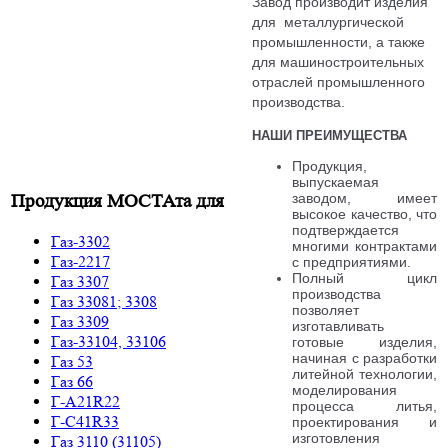
Завод производит изделия
для металлургической
промышленности, а также
для машиностроительных
отраслей промышленного
производства.
НАШИ ПРЕИМУЩЕСТВА
Продукция,
выпускаемая
заводом, имеет
Продукция МОСТАта для
высокое качество, что
подтверждается
Газ-3302
многими контрактами
Газ-2217
с предприятиями.
Полный цикл
Газ 3307
производства
Газ 33081; 3308
позволяет
Газ 3309
изготавливать
Газ-33104, 33106
готовые изделия,
начиная с разработки
Газ 53
литейной технологии,
Газ 66
моделирования
Г-A21R22
процесса литья,
Г-C41R33
проектирования и
изготовления
Газ 3110 (31105)