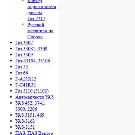
Картер
заднего моста
для а/м
Газ-2217
Рулевой
механизм на
Соболь
Газ 3307
Газ 33081; 3308
Газ 3309
Газ-33104, 33106
Газ 53
Газ 66
Г-A21R22
Г-C41R33
Газ 3110 (31105)
Автозапчасти УАЗ
УАЗ 452, 3741,
3909, 2206
УАЗ 3151; 469
УАЗ-3163
УАЗ-3151
ПАЗ, ПАЗ Вектор