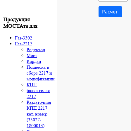
Продукция
МОСТАта для
Газ-3302
Газ-2217
Редуктор
Мост
Кардан
Подвеска в
сборе 2217 и
модификации
КПП
балка голая
2217
Раздаточная
КПП 2217
кат. номер
(33027-
1800013)