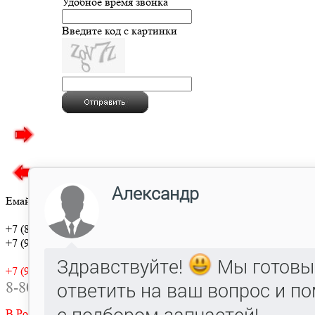
Удобное время звонка
Введите код с картинки
Емайл:
mostat-nn2@mail.ru
ОПТ
+7 (831)
250-82-56
+7 (987)
397-26-95
РОЗНИЦА
В МОСКВЕ: Волгоградский пр-т дом 42
+7 (910)389-0117
стр.23: т. +7(926)120-30-69
8-800-505-0117
В САНКТ ПЕТЕРБУРГЕ: +7(911)248-76-
07
В Ростове на Дону: +7(938)515-9439