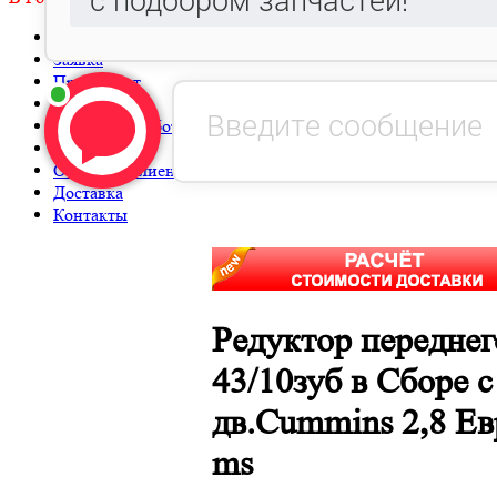
Главная
Заявка
Прайс-лист
Автокаталог
Металлообработка, Литье чугуна и стали.
Гарантия
Оптовым клиентам
Доставка
Контакты
Редуктор переднег
43/10зуб в Сборе 
дв.Сummins 2,8 Ев
ms