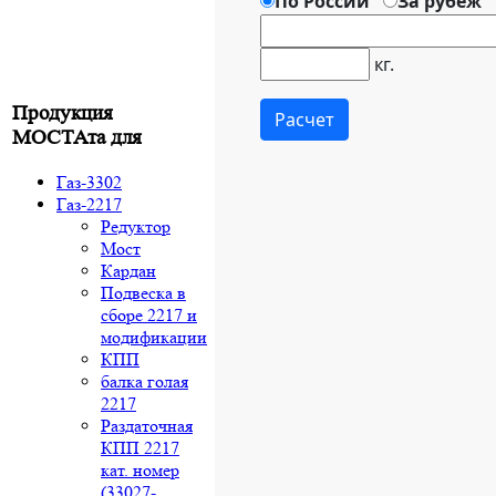
Продукция
МОСТАта для
Газ-3302
Газ-2217
Редуктор
Мост
Кардан
Подвеска в
сборе 2217 и
модификации
КПП
балка голая
2217
Раздаточная
КПП 2217
кат. номер
(33027-