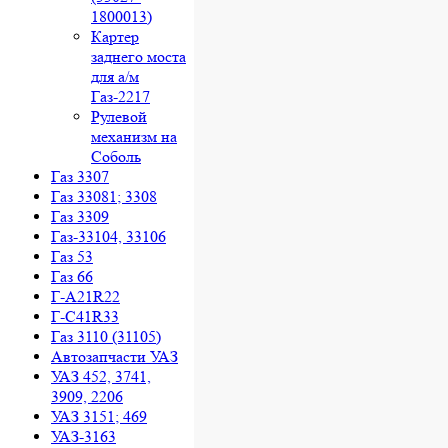
1800013)
Картер
заднего моста
для а/м
Газ-2217
Рулевой
механизм на
Соболь
Газ 3307
Газ 33081; 3308
Газ 3309
Газ-33104, 33106
Газ 53
Газ 66
Г-A21R22
Г-C41R33
Газ 3110 (31105)
Автозапчасти УАЗ
УАЗ 452, 3741,
3909, 2206
УАЗ 3151; 469
УАЗ-3163