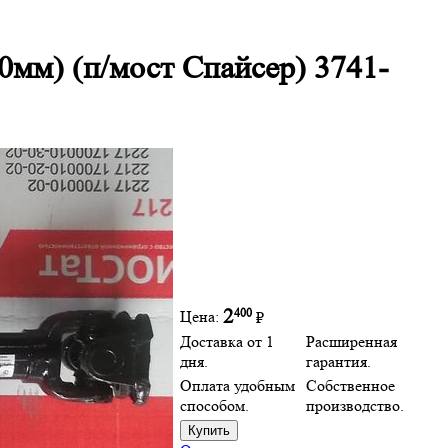
мм) (п/мост Спайсер) 3741-
400
2
Цена:
₽
Доставка от 1
Расширенная
дня.
гарантия.
Оплата удобным
Собственное
способом.
производство.