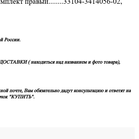
лект правый........33104-3414056-02,
й России.
ТАВКИ ( находиться над названием и фото товара)
,
ой почте, Вам обязательно дадут консультацию и ответят на
начок "КУПИТЬ".