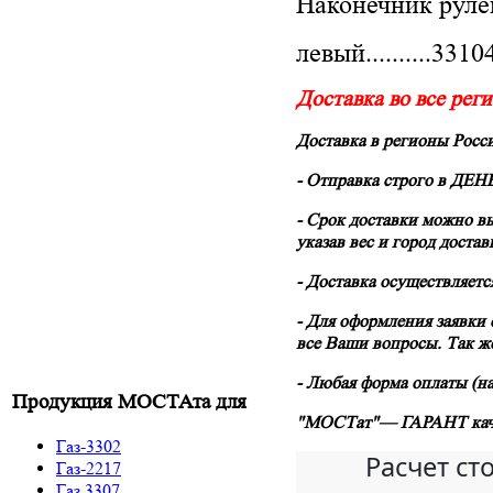
Наконечник рулев
левый..........331
Доставка во все рег
Доставка в регионы Рос
- Отправка строго в
ДЕНЬ
- Срок доставки можно вы
указав вес и город доста
- Доставка осуществляет
- Для оформления заявки 
все Ваши вопросы. Так ж
- Любая форма оплаты (н
Продукция МОСТАта для
"МОСТат"— ГАРАНТ кач
Газ-3302
Газ-2217
Газ 3307