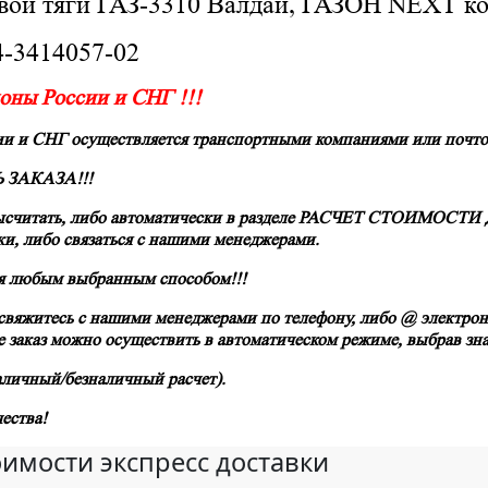
ой тяги ГАЗ-3310 Валдай, ГАЗОН NEXT комп
04-3414057-02
ионы России и СНГ !!!
сии и СНГ осуществляется транспортными компаниями
или
почто
 ЗАКАЗА!!!
считать, либо автоматически в разделе
РАСЧЕТ СТОИМОСТИ ДОС
вки, либо связаться с нашими менеджерами.
ся любым выбранным способом!!!
свяжитесь с нашими менеджерами по телефону, либо @ электронн
е заказ можно осуществить в автоматическом режиме, выбрав з
аличный/безналичный расчет).
ества!