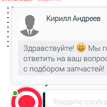
Главная
Заявка
Прайс-лист
Автокаталог
Металлообработка, Литье чугуна и стали.
Гарантия
Оптовым клиентам
Доставка
Контакты
Редуктор заднего 
зубьев 4331-240201