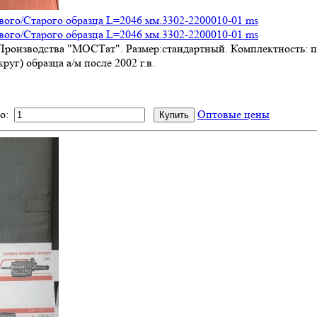
вого/Старого образца L=2046 мм.3302-2200010-01 ms
вого/Старого образца L=2046 мм.3302-2200010-01 ms
Производства "МОСТат". Размер:стандартный. Комплектность: по
круг) образца а/м после 2002 г.в.
о:
Оптовые цены