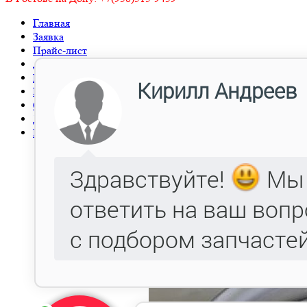
Главная
Заявка
Прайс-лист
Автокаталог
Металлообработка, Литье чугуна и стали.
Гарантия
Оптовым клиентам
Доставка
Контакты
Диск колесный у