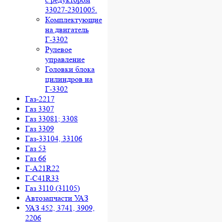
33027-2301005.
Комплектующие
на двигатель
Г-3302
Рулевое
управление
Головки блока
цилиндров на
Г-3302
Газ-2217
Газ 3307
Газ 33081; 3308
Газ 3309
Газ-33104, 33106
Газ 53
Газ 66
Г-A21R22
Г-C41R33
Газ 3110 (31105)
Автозапчасти УАЗ
УАЗ 452, 3741, 3909,
2206