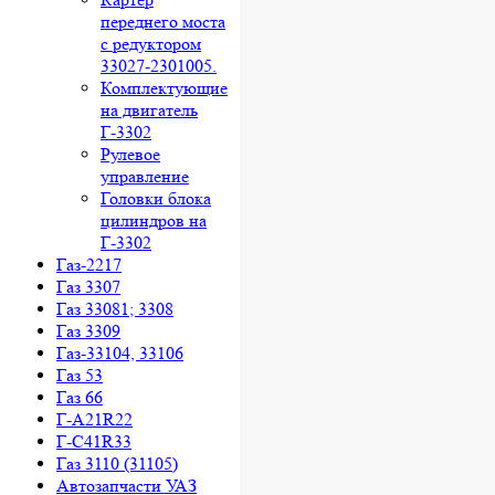
переднего моста
с редуктором
33027-2301005.
Комплектующие
на двигатель
Г-3302
Рулевое
управление
Головки блока
цилиндров на
Г-3302
Газ-2217
Газ 3307
Газ 33081; 3308
Газ 3309
Газ-33104, 33106
Газ 53
Газ 66
Г-A21R22
Г-C41R33
Газ 3110 (31105)
Автозапчасти УАЗ