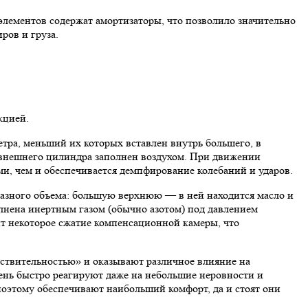
 элементов содержат амортизаторы, что позволило значительно
ров и груза.
кцией.
тра, меньший их которых вставлен внутрь большего, в
внешнего цилиндра заполнен воздухом. При движении
и, чем и обеспечивается демпфирование колебаний и ударов.
разного объема: большую верхнюю — в ней находится масло и
нена инертным газом (обычно азотом) под давлением
ит некоторое сжатие компенсационной камеры, что
ствительностью» и оказывают различное влияние на
чень быстро реагируют даже на небольшие неровности и
поэтому обеспечивают наибольший комфорт, да и стоят они