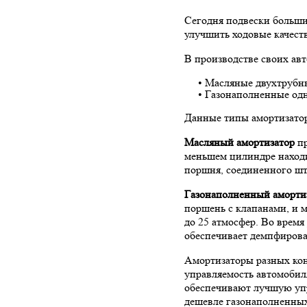
Сегодня подвески большин
улучшить ходовые качеств
В производстве своих ав
• Масляные двухтрубн
• Газонаполненные од
Данные типы амортизатор
Масляный амортизатор
пр
меньшем цилиндре находи
поршня, соединенного шт
Газонаполненный аморти
поршень с клапанами, и 
до 25 атмосфер. Во время
обеспечивает демпфирова
Амортизаторы разных кон
управляемость автомобил
обеспечивают лучшую упр
дешевле газонаполненны