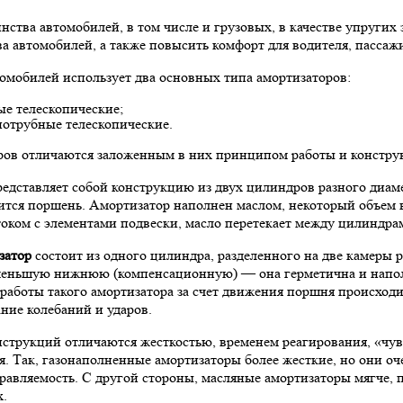
ства автомобилей, в том числе и грузовых, в качестве упругих
а автомобилей, а также повысить комфорт для водителя, пассажи
томобилей использует два основных типа амортизаторов:
ые телескопические;
нотрубные телескопические.
ов отличаются заложенным в них принципом работы и констру
едставляет собой конструкцию из двух цилиндров разного диаме
тся поршень. Амортизатор наполнен маслом, некоторый объем 
оком с элементами подвески, масло перетекает между цилиндрам
затор
состоит из одного цилиндра, разделенного на две камеры 
меньшую нижнюю (компенсационную) — она герметична и напол
 работы такого амортизатора за счет движения поршня происход
ние колебаний и ударов.
струкций отличаются жесткостью, временем реагирования, «чув
я. Так, газонаполненные амортизаторы более жесткие, но они о
авляемость. С другой стороны, масляные амортизаторы мягче, 
х.