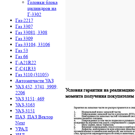
Головки блока
цилиндров на
Г-3302
Газ-2217
Газ 3307
Газ 33081; 3308
Газ 3309
Газ-33104, 33106
Газ 53
Газ 66
Г-A21R22
Г-C41R33
Газ 3110 (31105)
Автозапчасти УАЗ
УАЗ 452, 3741, 3909,
Условия гарантии на реализацию
2206
момента получения покупателем
УАЗ 3151; 469
УАЗ-3163
УАЗ-3151
ПАЗ, ПАЗ Вектор
Next
УРАЛ
ЗИЛ