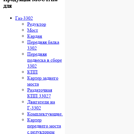
для
Газ-3302
Редуктор
Мост
Кардан
Передняя балка
3302
Передняя
подвеска в сборе
3302
КПП
Картер заднего
моста
Раздаточная
КПП 33027
Двигатели на
Г-3302
Комплектующие.
Картер
переднего моста
с редуктором