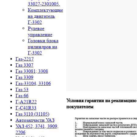
33027-2301005.
Комплектующие
на двигатель
Г-3302
Рулевое
управление
Головки блока
цилиндров на
Г-3302
Газ-2217
Газ 3307
Газ 33081; 3308
Газ 3309
Газ-33104, 33106
Газ 53
Газ 66
Условия гарантии на реализацию
Г-A21R22
покупателем
Г-C41R33
Газ 3110 (31105)
Автозапчасти УАЗ
УАЗ 452, 3741, 3909,
2206