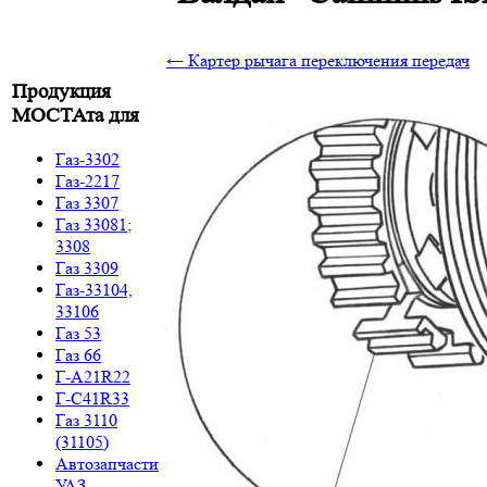
← Картер рычага переключения передач
Продукция
МОСТАта для
Газ-3302
Газ-2217
Газ 3307
Газ 33081;
3308
Газ 3309
Газ-33104,
33106
Газ 53
Газ 66
Г-A21R22
Г-C41R33
Газ 3110
(31105)
Автозапчасти
УАЗ