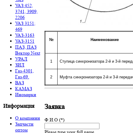
УАЗ 452,
3741, 3909,
2206
УАЗ 3151;
469
УАЗ-3163
№
Наименование
УАЗ-3151
ПАЗ, ПАЗ
Вектор Next
УРАЛ
1
Ступица синхронизатора 2-й и 3-й перед
ЗИЛ
Газ-4301,
Газ-69.
2
Муфта синхронизатора 2-й и 3-й переда
ВАЗ
КАМАЗ
Иномарки
Заявка
Информация
О компании
Ф.И.О (*)
Запчасти
оптом
Please type your full name.