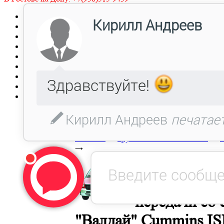
Главная
Заявка
Прайс-лист
Автокаталог
Металлообработка, Литье чугуна и стали.
Гарантия
Оптовым клиентам
Доставка
Контакты
В начало
→
Грузовые автомобили ГАЗ
→
Г
→
Муфта синхро
передачи со 
"Валдай" Cummins IS