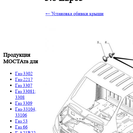
← Установка обивки крыши
Продукция
МОСТАта для
Газ-3302
Газ-2217
Газ 3307
Газ 33081;
3308
Газ 3309
Газ-33104,
33106
Газ 53
Газ 66
Г-A21R22