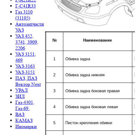
Г-C41R33
Газ 3110
(31105)
Автозапчасти
УАЗ
УАЗ 452,
№
Наименование
3741, 3909,
2206
УАЗ 3151;
1
Обивка задка
469
УАЗ-3163
УАЗ-3151
2
Обивка задка нижняя
ПАЗ, ПАЗ
Вектор Next
УРАЛ
3
Обивка задка боковая правая
ЗИЛ
Газ-4301,
4
Обивка задка боковая левая
Газ-69.
ВАЗ
КАМАЗ
5
Пистон крепления обивки
Иномарки