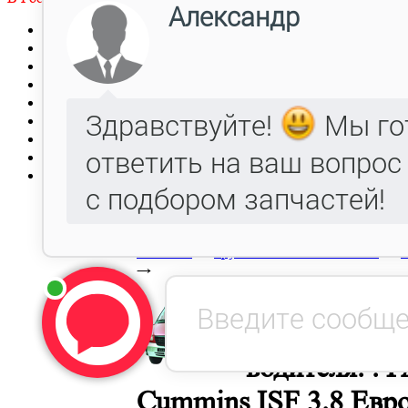
Главная
Заявка
Прайс-лист
Автокаталог
Металлообработка, Литье чугуна и стали.
Гарантия
Оптовым клиентам
Доставка
Контакты
В начало
→
Грузовые автомобили ГАЗ
→
Г
→
Механизм ре
водителя. . 
Cummins ISF 3.8 Евр