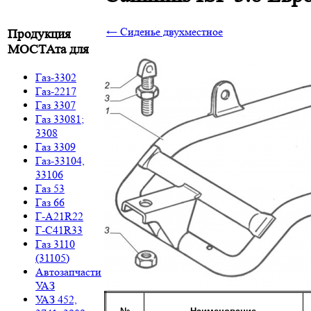
← Сиденье двухместное
Продукция
МОСТАта для
Газ-3302
Газ-2217
Газ 3307
Газ 33081;
3308
Газ 3309
Газ-33104,
33106
Газ 53
Газ 66
Г-A21R22
Г-C41R33
Газ 3110
(31105)
Автозапчасти
УАЗ
УАЗ 452,