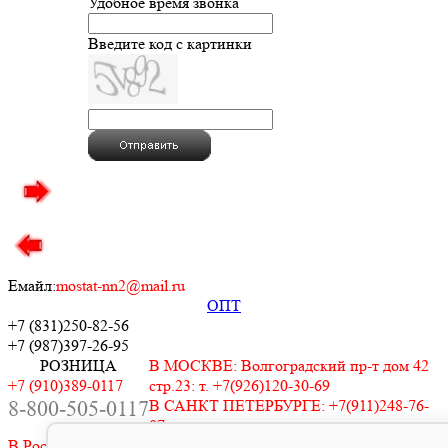
Удобное время звонка
Введите код с картинки
Емайл:
mostat-nn2@mail.ru
ОПТ
+7 (831)
250-82-56
+7 (987)
397-26-95
РОЗНИЦА
В МОСКВЕ: Волгоградский пр-т дом 42
+7 (910)389-0117
стр.23: т. +7(926)120-30-69
8-800-505-0117
В САНКТ ПЕТЕРБУРГЕ: +7(911)248-76-
07
В Ростове на Дону: +7(938)515-9439