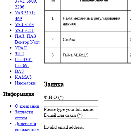
№
Наименование
3741, 3909,
2206
УАЗ 3151;
469
1
Рама механизма регулирования
УАЗ-3163
нижняя
УАЗ-3151
ПАЗ, ПАЗ
2
Стойка
Вектор Next
УРАЛ
ЗИЛ
3
Гайка М16х1,5
Газ-4301,
Газ-69.
ВАЗ
КАМАЗ
Иномарки
Заявка
Информация
Ф.И.О (*)
О компании
Please type your full name.
Запчасти
E-mail для связи (*)
оптом
Дилерам и
Invalid email address.
снабженцам