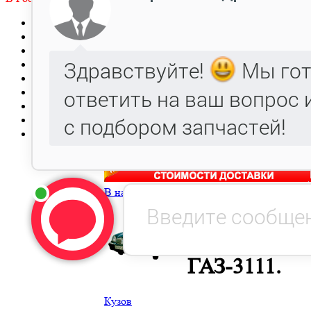
Главная
Заявка
Прайс-лист
Автокаталог
Металлообработка, Литье чугуна и стали.
Гарантия
Оптовым клиентам
Доставка
Контакты
В начало
→
Легковые автомобили ГАЗ
→
Каталог авто
ГАЗ-3111.
Кузов