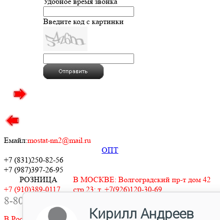
Удобное время звонка
Введите код с картинки
Емайл:
mostat-nn2@mail.ru
ОПТ
+7 (831)
250-82-56
+7 (987)
397-26-95
РОЗНИЦА
В МОСКВЕ: Волгоградский пр-т дом 42
+7 (910)389-0117
стр.23: т. +7(926)120-30-69
8-800-505-0117
В САНКТ ПЕТЕРБУРГЕ: +7(911)248-76-
07
В Ростове на Дону: +7(938)515-9439