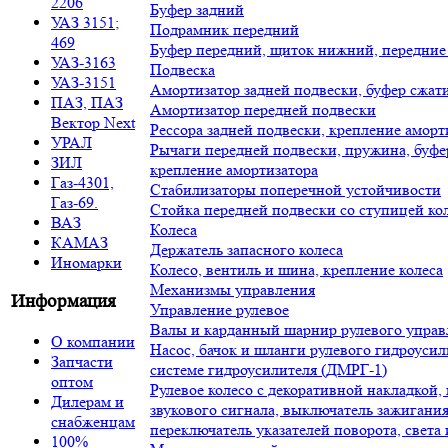
2206
Буфер задний
УАЗ 3151;
Подрамник передний
469
Буфер передний, щиток нижний, передние 
УАЗ-3163
Подвеска
УАЗ-3151
Амортизатор задней подвески, буфер сжат
ПАЗ, ПАЗ
Амортизатор передней подвески
Вектор Next
Рессора задней подвески, крепление аморт
УРАЛ
Рычаги передней подвески, пружина, буфе
ЗИЛ
крепление амортизатора
Газ-4301,
Стабилизаторы поперечной устойчивости
Газ-69.
Стойка передней подвески со ступицей ко
ВАЗ
Колеса
КАМАЗ
Держатель запасного колеса
Иномарки
Колесо, вентиль и шина, крепление колеса
Механизмы управления
Информация
Управление рулевое
Валы и карданный шарнир рулевого управ
О компании
Насос, бачок и шланги рулевого гидроусил
Запчасти
системе гидроусилителя (ДМРГ-1)
оптом
Рулевое колесо с декоративной накладкой
Дилерам и
звукового сигнала, выключатель зажигания
снабженцам
переключатель указателей поворота, света
100%