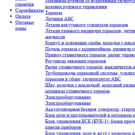
Механизм рулевой со встроенным гидроус
гарантия
колонка рулевого управления
Сертификаты
Тормоза
Оплата
Датчики АБС
Оптовые
Детали вакуумного усилителя тормозов
цены
Детали главного цилиндра тормозов, датч
жидкости
Корпус и основание скобы, колодки с нак
Педаль тормоза с кронштейном, цилиндр 
Привод стояночного тормоза, рычаг управл
Регулятор давления тормозов
Рычаг стояночного тормоза, выключатель 
Трубопроводы тормозной системы, усилит
тормозов в сборе, гидроагрегат АБС
Щит, колодки с накладкой, колесный цили
механизм стояночного тормоза
Электрооборудование
Электрооборудование
Аккумуляторная батарея, генератор, старт
Блок реле и предохранителей в моторном 
Блок управления БСК (БУК-1), блоки пред
панели приборов
Блок управления, реле и жгут с разъемом